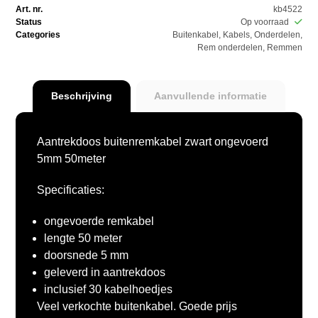
Art. nr.
kb4522
Status
Op voorraad
Categories
Buitenkabel
,
Kabels
,
Onderdelen
,
Rem onderdelen
,
Remmen
Beschrijving
Aanvullende informatie
Aantrekdoos buitenremkabel zwart ongevoerd
5mm 50meter
Specificaties:
ongevoerde remkabel
lengte 50 meter
doorsnede 5 mm
geleverd in aantrekdoos
inclusief 30 kabelhoedjes
Veel verkochte buitenkabel. Goede prijs