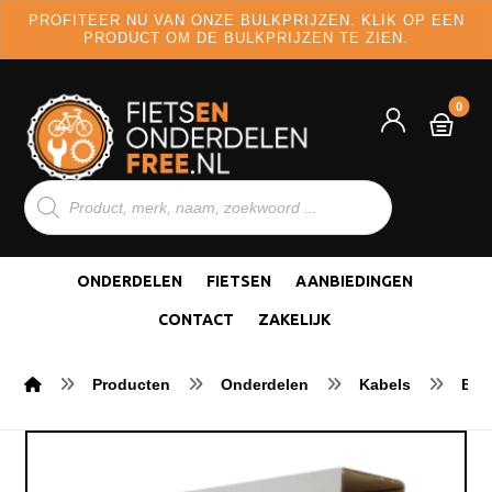
PROFITEER NU VAN ONZE BULKPRIJZEN. KLIK OP EEN
PRODUCT OM DE BULKPRIJZEN TE ZIEN.
ONDERDELEN
FIETSEN
AANBIEDINGEN
CONTACT
ZAKELIJK
Producten
Onderdelen
Kabels
Bui