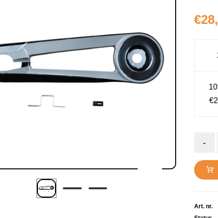
€
28
10
€2
-
Art. nr.