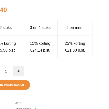
,40
2 stuks
3 en 4 stuks
5 en meer
% korting
15% korting
25% korting
5,56 p.st.
€24,14 p.st.
€21,30 p.st.
+
In winkelmand
kk0215