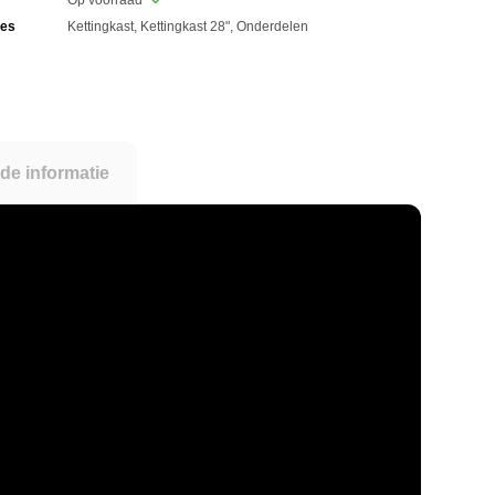
Op voorraad
ies
Kettingkast
,
Kettingkast 28"
,
Onderdelen
de informatie