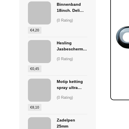
Binnenband
18inch. Deli
Tire 18x1.75-
(0 Rating)
2.125
Hollandsventie
€
4,20
l 40mm
Hesling
Jasbeschermer
klem Clip 16
(0 Rating)
mm
€
0,45
Motip ketting
spray ultra
400ml
(0 Rating)
€
8,10
Zadelpen
25mm