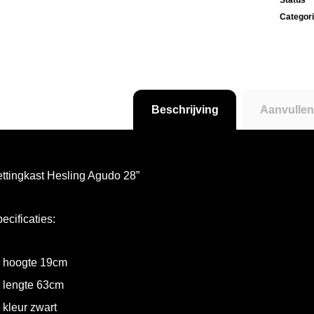
Status
Categor
Beschrijving
Aanvullen
ttingkast Hesling Agudo 28”
ecificaties:
hoogte 19cm
lengte 63cm
kleur zwart