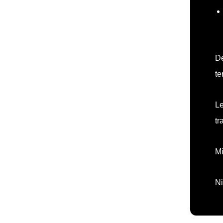
De
te
Le
tr
Mi
Ni