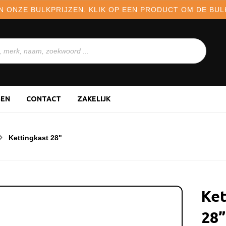
N ONZE BULKPRIJZEN. KLIK OP EEN PRODUCT OM DE BULK
GEN
CONTACT
ZAKELIJK
Kettingkast 28"
Ket
28”