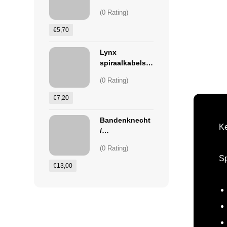
(0 Rating)
€
5,70
Lynx
spiraalkabelslo
t
(0 Rating)
€
7,20
Bandenknecht
Ke
/
bandenmontee
(0 Rating)
rtang
Sp
€
13,00