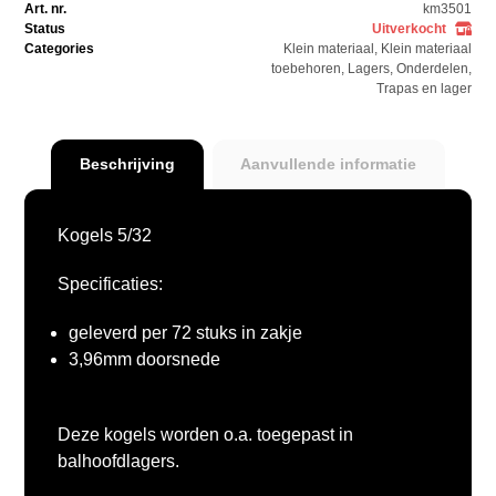
Art. nr.
km3501
Status
Uitverkocht
Categories
Klein materiaal
,
Klein materiaal
toebehoren
,
Lagers
,
Onderdelen
,
Trapas en lager
Beschrijving
Aanvullende informatie
Kogels 5/32
Specificaties:
geleverd per 72 stuks in zakje
3,96mm doorsnede
Deze kogels worden o.a. toegepast in
balhoofdlagers.