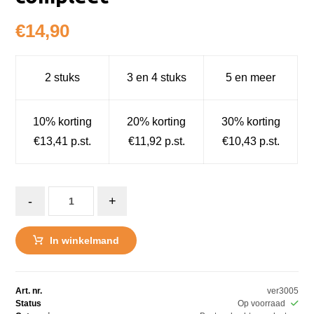
€
14,90
2 stuks
3 en 4 stuks
5 en meer
10% korting
20% korting
30% korting
€13,41 p.st.
€11,92 p.st.
€10,43 p.st.
-
+
In winkelmand
Art. nr.
ver3005
Status
Op voorraad