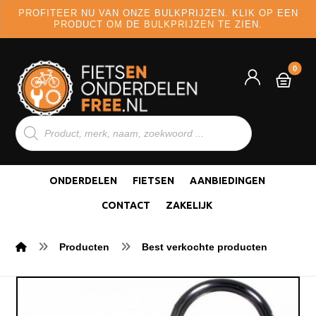
PROFITEER NU VAN ONZE BULKPRIJZEN. KLIK OP EEN
PRODUCT OM DE BULKPRIJZEN TE ZIEN.
ONDERDELEN
FIETSEN
AANBIEDINGEN
CONTACT
ZAKELIJK
Producten
Best verkochte producten