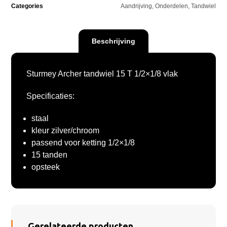
Categories
Aandrijving
,
Onderdelen
,
Tandwiel
Beschrijving
Sturmey Archer tandwiel 15 T 1/2×1/8 vlak
Specificaties:
staal
kleur zilver/chroom
passend voor ketting 1/2×1/8
15 tanden
opsteek
Gerelateerde producten