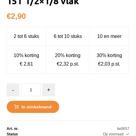
15T 1/2×1/8 vlak
€
2,90
2 tot 6 stuks
6 tot 10 stuks
10 en meer
10% korting
20% korting
30% korting
€ 2,61
€2,32 p.st.
€2,03 p.st.
-
+
In winkelmand
Art. nr.
tw0657
Status
Op voorraad