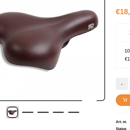
€
18
10
€1
-
Art. nr.
Status