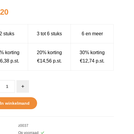
,20
2 stuks
3 tot 6 stuks
6 en meer
% korting
20% korting
30% korting
6,38 p.st.
€14,56 p.st.
€12,74 p.st.
+
In winkelmand
z0037
Op voorraad