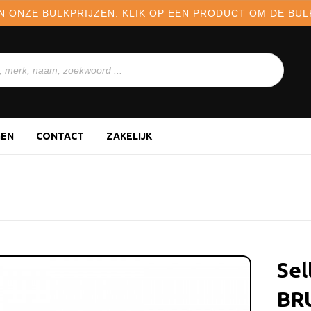
N ONZE BULKPRIJZEN. KLIK OP EEN PRODUCT OM DE BULK
GEN
CONTACT
ZAKELIJK
Sel
BR