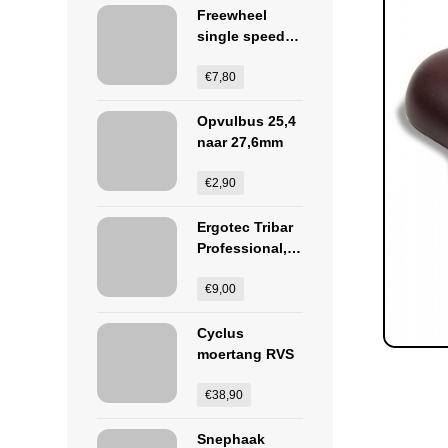
Freewheel
single speed
18T
€
7,80
Opvulbus 25,4
naar 27,6mm
€
2,90
Ergotec Tribar
Professional,
losse
pads/kussentje
€
9,00
s
Cyclus
moertang RVS
€
38,90
Snephaak