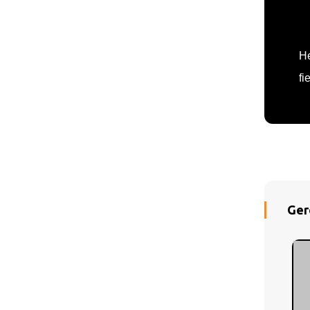
He
fi
Ger