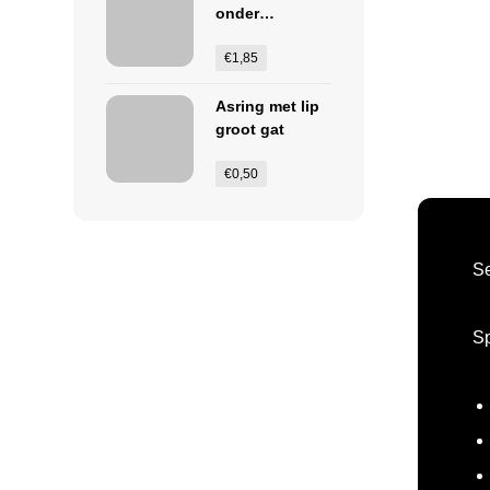
onder
balhoofdmoer
€
1,85
Asring met lip
groot gat
€
0,50
Se
Sp