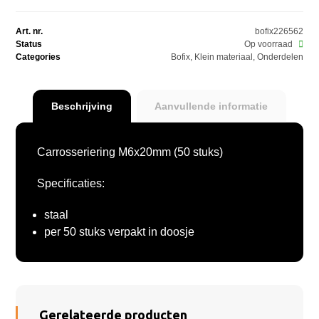
Art. nr.
bofix226562
Status
Op voorraad
Categories
Bofix
,
Klein materiaal
,
Onderdelen
Beschrijving
Aanvullende informatie
Carrosseriering M6x20mm (50 stuks)
Specificaties:
staal
per 50 stuks verpakt in doosje
Gerelateerde producten