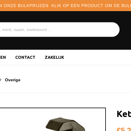
N ONZE BULKPRIJZEN. KLIK OP EEN PRODUCT OM DE BULK
GEN
CONTACT
ZAKELIJK
Overige
Ket
€
5,