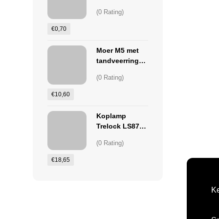
(0 Rating)
€
0,70
Moer M5 met
tandveerring
(100stuks)
(0 Rating)
€
10,60
Koplamp
Trelock LS874
40Lumen voor
(0 Rating)
naafdynamo
€
18,65
Ke