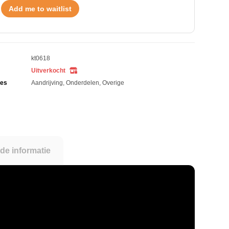
Add me to waitlist
kt0618
Uitverkocht
ies
Aandrijving
,
Onderdelen
,
Overige
de informatie