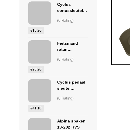
Cyclus
conussleutel
14mm
(0 Rating)
€
15,20
Fietsmand
rotan
42x28x21,
(0 Rating)
rietenmand
€
23,20
Cyclus pedaal
sleutel
15/15mm
(0 Rating)
€
41,10
Alpina spaken
13-292 RVS