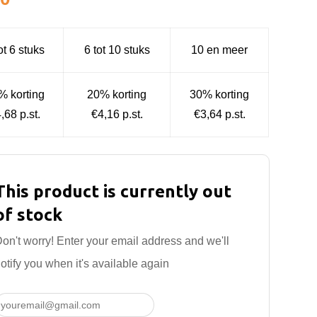
ot 6 stuks
6 tot 10 stuks
10 en meer
% korting
20% korting
30% korting
,68 p.st.
€4,16 p.st.
€3,64 p.st.
This product is currently out
of stock
on't worry! Enter your email address and we'll
otify you when it's available again