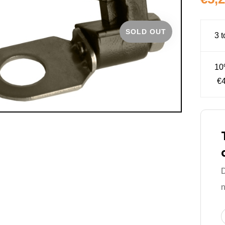
SOLD OUT
3 t
10
€4
D
n