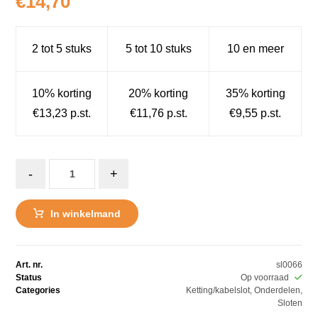
€
14,70
2 tot 5 stuks
5 tot 10 stuks
10 en meer
10% korting
20% korting
35% korting
€13,23 p.st.
€11,76 p.st.
€9,55 p.st.
-
+
In winkelmand
Art. nr.
sl0066
Status
Op voorraad
Categories
Ketting/kabelslot
,
Onderdelen
,
Sloten