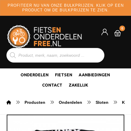
PROFITEER NU VAN ONZE BULKPRIJZEN. KLIK OP EEN
PRODUCT OM DE BULKPRIJZEN TE ZIEN.
ONDERDELEN
FIETSEN
AANBIEDINGEN
CONTACT
ZAKELIJK
Producten
Onderdelen
Sloten
Kett