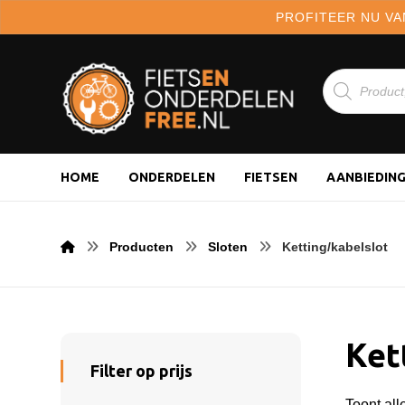
PROFITEER NU VA
HOME
ONDERDELEN
FIETSEN
AANBIEDIN
Producten
Sloten
Ketting/kabelslot
Ket
Filter op prijs
Toont all