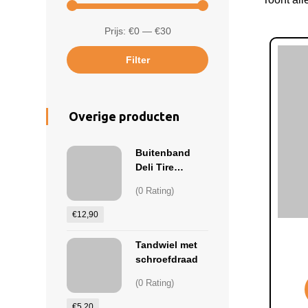
Prijs:
€0
—
€30
Filter
Overige producten
Buitenband
Deli Tire
22x1.75 (47-
(0 Rating)
457), o.a.
Batvavus
€
12,90
Snake
Tandwiel met
schroefdraad
(0 Rating)
€
5,20