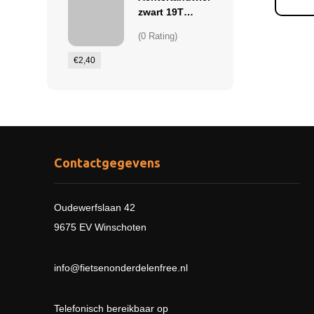
zwart 19T
1/2x3/32
(0 Rating)
doorgezet
€
2,40
Contactgegevens
Oudewerfslaan 42
9675 EV Winschoten
info@fietsenonderdelenfree.nl
Telefonisch bereikbaar op