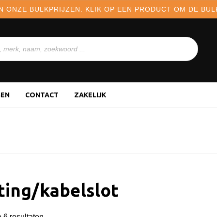
N ONZE BULKPRIJZEN. KLIK OP EEN PRODUCT OM DE BULK
GEN
CONTACT
ZAKELIJK
ting/kabelslot
e 6 resultaten