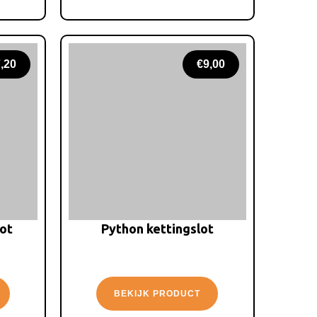
,20
€
9,00
lot
Python kettingslot
BEKIJK PRODUCT