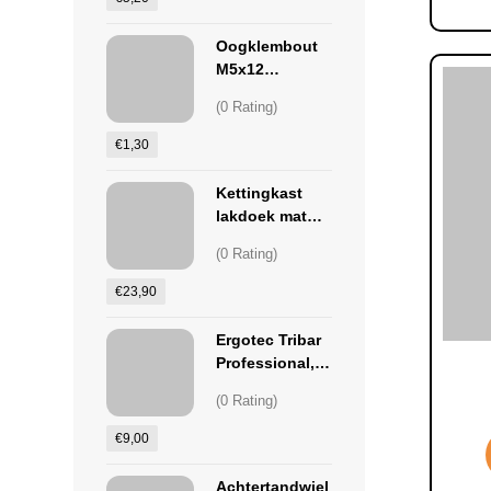
Oogklembout
M5x12
(per/stuk)
(0 Rating)
€
1,30
Kettingkast
lakdoek mat
zwart 22x68
(0 Rating)
€
23,90
Ergotec Tribar
Professional,
losse
(0 Rating)
pads/kussentje
s
€
9,00
Achtertandwiel